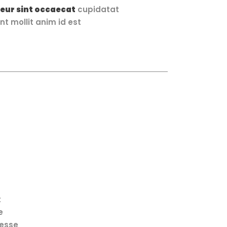
eur sint occaecat
cupidatat
nt mollit anim id est
t
e
 esse