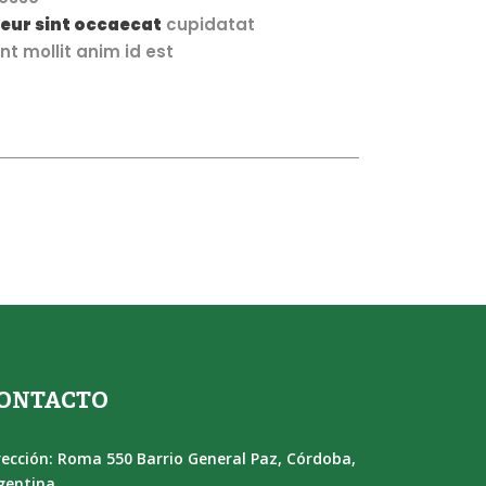
eur sint occaecat
cupidatat
nt mollit anim id est
ONTACTO
rección: Roma 550 Barrio General Paz, Córdoba,
gentina.