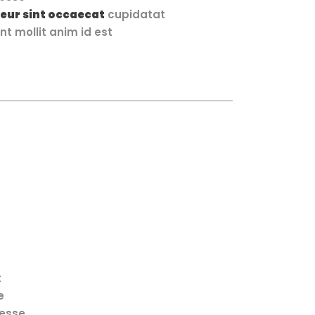
eur sint occaecat
cupidatat
nt mollit anim id est
t
e
 esse