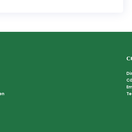
C
Di
Có
Em
en
Te