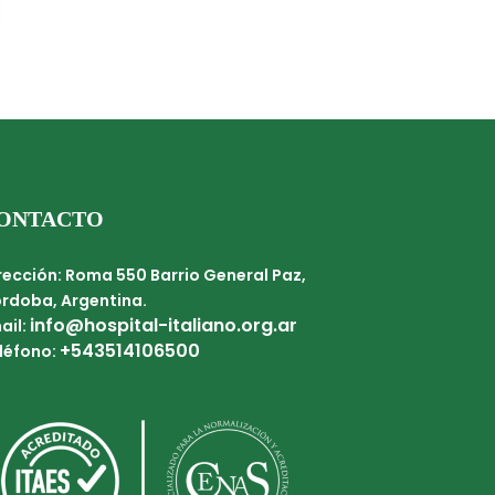
ONTACTO
rección: Roma 550 Barrio General Paz,
rdoba, Argentina.
info@hospital-italiano.org.ar
ail:
+543514106500
léfono: