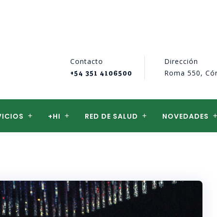
Contacto
Dirección
Roma 550, Có
+54 351 4106500
VICIOS
+HI
RED DE SALUD
NOVEDADES