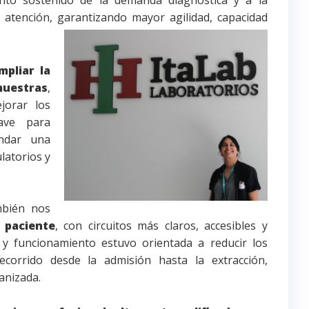
ento sostenido de la demanda diagnóstica y a la
e atención, garantizando mayor agilidad, capacidad
mpliar la
muestras
,
jorar los
ave para
ndar una
latorios y
mbién nos
 paciente
, con circuitos más claros, accesibles y
 y funcionamiento estuvo orientada a reducir los
ecorrido desde la admisión hasta la extracción,
anizada.